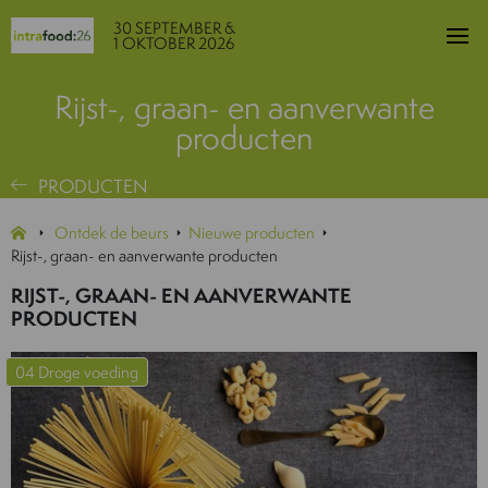
30 SEPTEMBER &
1 OKTOBER 2026
Rijst-, graan- en aanverwante
producten
PRODUCTEN
Ontdek de beurs
Nieuwe producten
Rijst-, graan- en aanverwante producten
RIJST-, GRAAN- EN AANVERWANTE
PRODUCTEN
04 Droge voeding