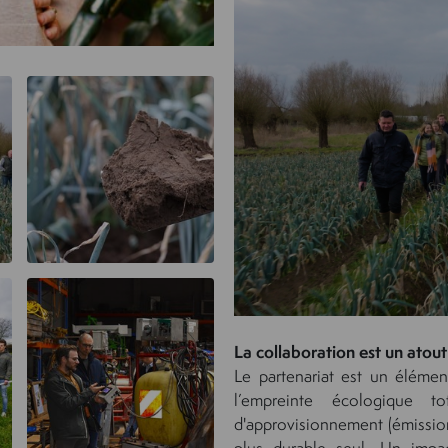
La collaboration est un atout
Le partenariat est un éléme
l’empreinte écologique 
d'approvisionnement (émissio
plus durable seul. Un impac