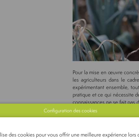
Pour la mise en œuvre concrète
les agriculteurs dans le cadr
expérimentant ensemble, tout
pratique et ce qui nécessite 
connaissances ne se fait pas d
donc également un membr
Configuration des cookies
connaissances et les expérien
Delhaize contribue ainsi à tr
belge, à harmoniser les messag
lise des cookies pour vous offrir une meilleure expérience lors d