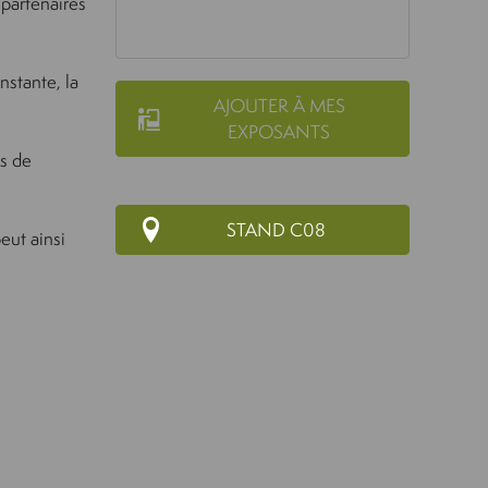
 partenaires
nstante, la
AJOUTER À MES
EXPOSANTS
es de
STAND C08
eut ainsi