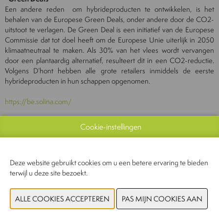
Een andere reden om hybrideproducten te ontwikkelen, is het
behalen van de Europese Green Deals, onder andere door de CO2-
uitstoot te verlagen. De Green Deal is een initiatief van de Europese
Commissie dat tot doel heeft om de Europese Unie uiterlijk in 2050
klimaatneutraal te maken. Als 30% van het vlees wordt vervangen
door een plantaardig alternatief, resulteert dit in een CO2-reductie.
Volgens D’hont hebben alle grote retailers inmiddels de eerste
hybrideproducten in hun schappen opgenomen.
https://be.solina.com/
Cookie-instellingen
Deze website gebruikt cookies om u een betere ervaring te bieden
terwijl u deze site bezoekt.
Gerelateerd nieuws