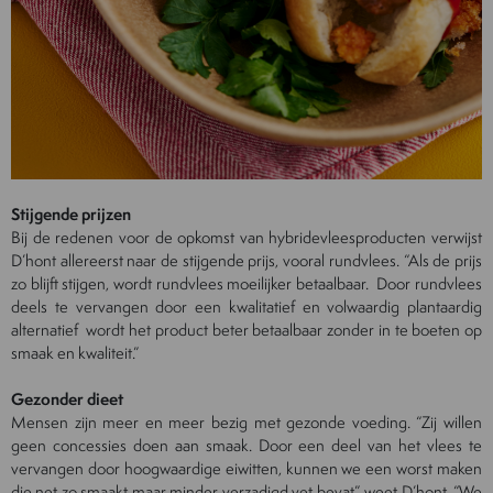
Stijgende prijzen
Bij de redenen voor de opkomst van hybridevleesproducten verwijst
D’hont allereerst naar de stijgende prijs, vooral rundvlees. “Als de prijs
zo blijft stijgen, wordt rundvlees moeilijker betaalbaar. Door rundvlees
deels te vervangen door een kwalitatief en volwaardig plantaardig
alternatief wordt het product beter betaalbaar zonder in te boeten op
smaak en kwaliteit.”
Gezonder dieet
Mensen zijn meer en meer bezig met gezonde voeding. “Zij willen
geen concessies doen aan smaak. Door een deel van het vlees te
vervangen door hoogwaardige eiwitten, kunnen we een worst maken
die net zo smaakt maar minder verzadigd vet bevat”, weet D’hont. “We