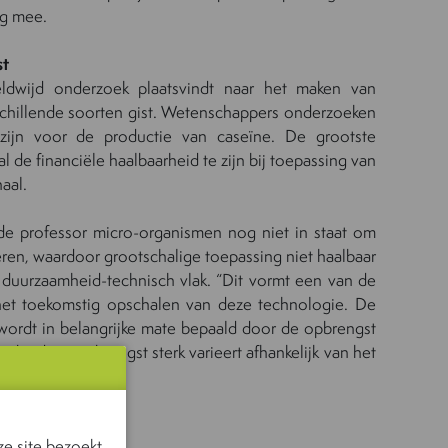
ng mee.
st
eldwijd onderzoek plaatsvindt naar het maken van
schillende soorten gist. Wetenschappers onderzoeken
zijn voor de productie van caseïne. De grootste
ral de financiële haalbaarheid te zijn bij toepassing van
aal.
de professor micro-organismen nog niet in staat om
en, waardoor grootschalige toepassing niet haalbaar
p duurzaamheid-technisch vlak. “Dit vormt een van de
 het toekomstig opschalen van deze technologie. De
wordt in belangrijke mate bepaald door de opbrengst
rbij deze opbrengst sterk varieert afhankelijk van het
cro-organisme.”
eïnemicellen
e site bezoekt.