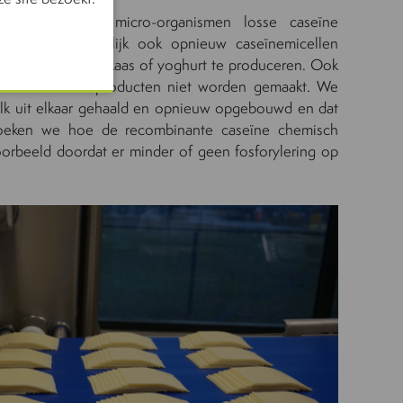
roces waarbij micro-organismen losse caseïne
at deze uiteindelijk ook opnieuw caseïnemicellen
t onmogelijk om kaas of yoghurt te produceren. Ook
nen deze zuivelproducten niet worden gemaakt. We
lk uit elkaar gehaald en opnieuw opgebouwd en dat
zoeken we hoe de recombinante caseïne chemisch
jvoorbeeld doordat er minder of geen fosforylering op