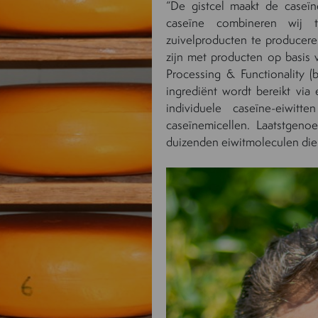
“De gistcel maakt de caseïn
caseïne combineren wij t
zuivelproducten te producere
zijn met producten op basis v
Processing & Functionality 
ingrediënt wordt bereikt via 
individuele caseïne-eiwi
caseïnemicellen. Laatstgeno
duizenden eiwitmoleculen die 