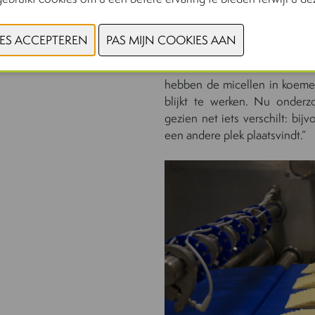
“Wij richten ons op het p
produceren, met als doel d
vormen. Zonder caseïne is he
zonder caseïnemicellen kun
hebben de micellen in koeme
blijkt te werken. Nu onder
gezien net iets verschilt: bi
een andere plek plaatsvindt.”