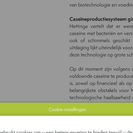
van biotechnologie en voedi
Caseïneproductiesysteem gi
Hettinga vertelt dat er wer
caseïne met bacteriën en ver
ook of schimmels geschikt 
uitdaging lijkt uiteindelijk voo
deze technologie op grote sch
Op dit moment zijn volgens 
voldoende caseïne te producer
is, zowel op financieel als o
belangrijkste obstakels voor
technologische haalbaarheid 
van recombinante eiwitten, waa
Cookie-instellingen
type eiwit en het gebruikte mi
Co-assemblagestrategie cas
ebruikt cookies om u een betere ervaring te bieden terwijl u dez