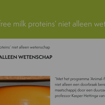
free milk proteins’ niet alleen w
roteins’ niet alleen wetenschap
T ALLEEN WETENSCHAP
“Met het programma ‘Animal-fr
niet alleen een doorbraak ber
maatschappij door een duurzaam
professor Kasper Hettinga va