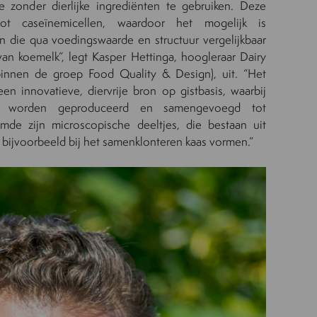
e zonder dierlijke ingrediënten te gebruiken. Deze
ot caseïnemicellen, waardoor het mogelijk is
n die qua voedingswaarde en structuur vergelijkbaar
an koemelk”, legt Kasper Hettinga, hoogleraar Dairy
(binnen de groep Food Quality & Design), uit. “Het
een innovatieve, diervrije bron op gistbasis, waarbij
tten worden geproduceerd en samengevoegd tot
emde zijn microscopische deeltjes, die bestaan uit
bijvoorbeeld bij het samenklonteren kaas vormen.”