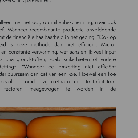
et alleen met het oog op milieubescherming, maar ook
ief. Wanneer recombinante productie onvoldoende
omt de financiële haalbaarheid in het geding. ”Ook op
id is deze methode dan niet efficiënt. Micro-
en constante verwarming, wat aanzienlijk veel input
s qua grondstoffen, zoals suikerbieten of andere
Hettinga. “Wanneer de omzetting niet efficiënt
inder duurzaam dan dat van een koe. Hoewel een koe
ideaal is, omdat zij methaan en stikstofuitstoot
ze factoren meegewogen te worden in de