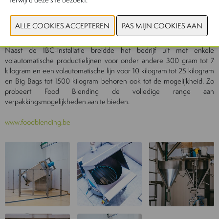
Naast de IBC-installatie breidde het bedrijf uit met enkele
volautomatische productielijnen voor onder andere 300 gram tot 7
kilogram en een volautomatische lijn voor 10 kilogram tot 25 kilogram
en Big Bags tot 1500 kilogram behoren ook tot de mogelijkheid. Zo
probeert Food Blending de volledige range aan
verpakkingsmogelijkheden aan te bieden.
www.foodblending.be