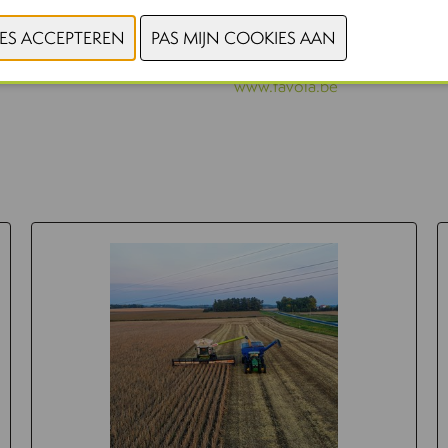
maken en nieuwe smaken ontdek
www.maisonie.be
www.tavola.be