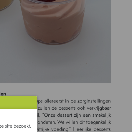
len
de desserts in cups allereerst in de zorginstellingen
en zijn. Daarnaast zullen de desserts ook verkrijgbaar
aarten in de retail. “Onze dessert zijn een smakelijk
 bij de brunch of avondeten. We willen dit toegankelijk
e site bezoekt.
 heeft aan eiwitrijke voeding.” Heerlijke desserts