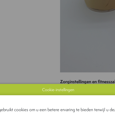
Zorginstellingen en fitnessza
Van der Straeten verwacht dat 
Cookie-instellingen
en fitnesszalen te vinden zull
zijn tussen de gebakje en de t
tussendoortje bij de koffie of
ebruikt cookies om u een betere ervaring te bieden terwijl u dez
maken voor iedereen die nood