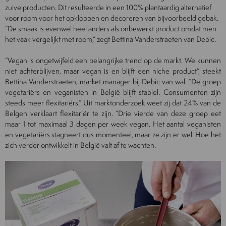
zuivelproducten. Dit resulteerde in een 100% plantaardig alternatief
voor room voor het opkloppen en decoreren van bijvoorbeeld gebak.
“De smaak is evenwel heel anders als onbewerkt product omdat men
het vaak vergelijkt met room,” zegt Bettina Vanderstraeten van Debic.
“Vegan is ongetwijfeld een belangrijke trend op de markt. We kunnen
niet achterblijven, maar vegan is en blijft een niche product”, steekt
Bettina Vanderstraeten, market manager bij Debic van wal. “De groep
vegetariërs en veganisten in België blijft stabiel. Consumenten zijn
steeds meer flexitariërs.” Uit marktonderzoek weet zij dat 24% van de
Belgen verklaart flexitariër te zijn. “Drie vierde van deze groep eet
maar 1 tot maximaal 3 dagen per week vegan. Het aantal veganisten
en vegetariërs stagneert dus momenteel, maar ze zijn er wel. Hoe het
zich verder ontwikkelt in België valt af te wachten.