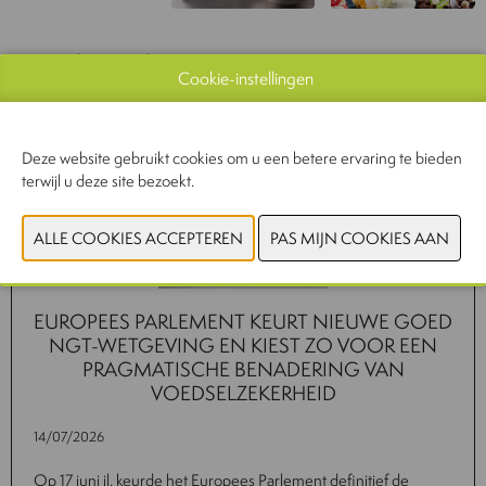
Gerelateerd nieuws
Cookie-instellingen
Deze website gebruikt cookies om u een betere ervaring te bieden
terwijl u deze site bezoekt.
EUROPEES PARLEMENT KEURT NIEUWE GOED
NGT-WETGEVING EN KIEST ZO VOOR EEN
PRAGMATISCHE BENADERING VAN
VOEDSELZEKERHEID
14/07/2026
Op 17 juni jl. keurde het Europees Parlement definitief de