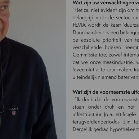
Wat zijn uw verwachtingen v
“Het zal niet evident zijn om h
belangrijk voor de sector, m
FEVIA wordt de kaart 'duurzaa
Duurzaamheid is een belangrij
de absolute prioriteit van 
verschillende hoeken neem
Commissie toe, zowel internat
dat we onze maakindustrie, wa
leven niet al te zuur maken. 
uiteindelijk niemand beter va
Wat zijn de voornaamste uit
“Ik denk dat de voornaamste
staan onder druk en het u
infrastructuur (o.a. artificië
terugverdienperiodes zijn t
Dergelijk gedrag hypothekeert 