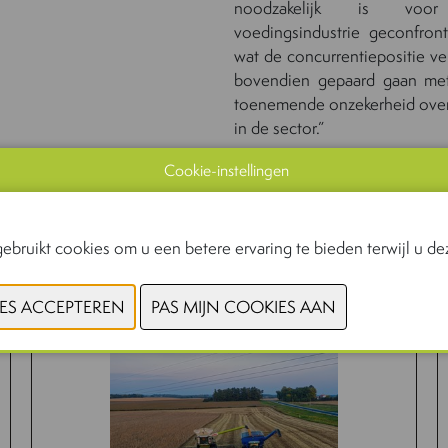
no
odzakelijk
is
voo
voedingsindustrie
geconfron
wat de concurrentiepositie ver
bovendien gepaard gaan met
toenemende onzekerheid over d
in de sector.”
Cookie-instellingen
www.ugent.be
ebruikt cookies om u een betere ervaring te bieden terwijl u dez