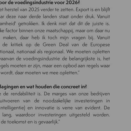
oor de voedingsindustrie voor 2026?
et herstel van 2025 verder te zetten. Export is en blijft
aar deze naar derde landen staat onder druk. Vanuit
mheid' getrokken. Ik denk niet dat dit de juiste is.
ke factor binnen onze maatschappij, maar om daar nu
te maken, daar heb ik toch mijn vragen bij. Vanuit
t de kritiek op de Green Deal van de Europese
ionaal, nationaal als regionaal. We moeten opletten
arvan de voedingsindustrie de belangrijkste is, het
Regels moeten er zijn, maar een opbod aan regels waar
n wordt, daar moeten we mee opletten.”
dagingen en wat houden die concreet in?
 de rendabiliteit is. De marges van onze bedrijven
itvoeren van de noodzakelijke investeringen in
le intelligentie) en innovatie is verre van evident. De
e lang, waardoor investeringen uitgesteld worden.
de toekomst en is gevaarlijk.”