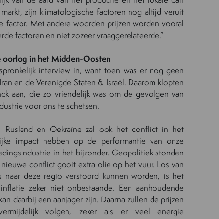
arkt, zijn klimatologische factoren nog altijd veruit
de factor. Met andere woorden prijzen worden vooral
erde
factoren en niet zozeer
vraaggerelateerde.”
e oorlog in het Midden-Oosten
spronkelijk interview
in, want toen was er nog geen
Iran
en de Verenigde Staten & Israël. Daarom klopten
nck
aan, die zo vriendelijk was om de gevolgen van
ndus
trie
voor ons
te schetsen.
 Rusland en Oekraïne zal ook het conflict in het
ijke impact hebben op de
performantie
van onze
edingsindustrie in het bijzonder. Geopolitiek stonden
 nieuwe conflict gooit extra olie op het vuur. Los van
s
naar
deze regio
verstoord kunnen worden
, is het
nflatie zeker niet onbestaande.
Een aanhoudende
k
an
daarbij een aanjager zijn
. Daarna zullen de
prijzen
vermijdelijk
volgen, zeker als
er
veel energie