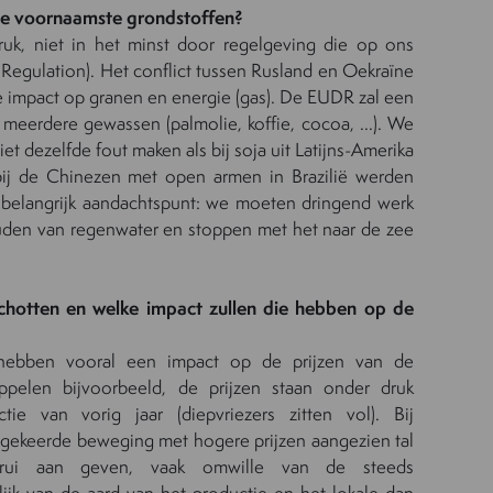
de voornaamste grondstoffen?
ruk, niet in het minst door regelgeving die op ons
Regulation). Het conflict tussen Rusland en Oekraïne
ke impact op granen en energie (gas). De EUDR zal een
 meerdere gewassen (palmolie, koffie,
cocoa, ...). We
et dezelfde fout maken als bij soja uit Latijns-Amerika
j de Chinezen met open armen in Brazilië werden
belangrijk
aandachtspunt
:
w
e moeten dringend werk
den van regenwater en stoppen met het naar de zee
schotten en welke impact zullen die hebben op de
 hebben vooral een impact op de prijzen van de
ppelen bijvoorbeeld, de prijzen staan onder druk
ie van vorig jaar (diepvriezers zitten vol).
Bij
ekeerde beweging met hogere prijzen
aangezien tal
rui aan geven,
vaak omwille van de steeds
lijk van de aard van het productie en het lokale dan