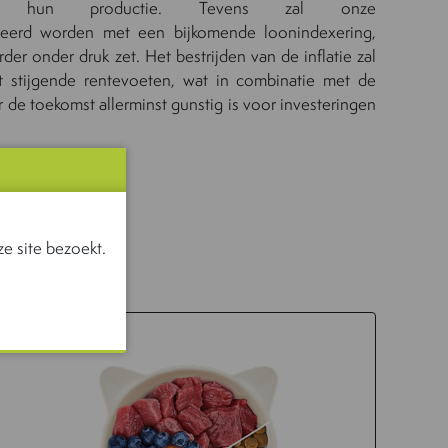
r hun
productie.
Tevens
zal o
nze
teerd worden met een bijkomende loonindexering,
der onder druk zet. Het bestrijden van de inflatie zal
 stijgende rentevoeten, wat in combinatie met de
e toekomst allerminst gunstig is voor investeringen
e site bezoekt.