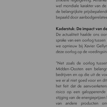
wel mondiale karakter van de m
de belangrijkste prijsbepalen
bepaald door
aanbodgerelate
Kaderstuk: De impact van d
De actualiteit haalde ons oor
sprake van een oorlog tussen 
we opnieuw
bij
Xavier
Gelly
deze oorlog op de voedingsi
“Net zoals de oorlog tussen
Midden-Oosten een belangr
bedrijven en op die uit de vo
we er al niet goed voor en dit
het feit dat
de
aanvoerketen
risico op een galopperende i
stijging van de
energieprijzen 
van andere producten
on