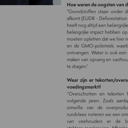
Hoe waren de oogsten van 
"Grondstoffen staan onder d
afkomt (EUDR -
Deforestation
heeft nog altijd een belangrij
belangrijke impact hebben op
moeten opletten dat we hier ni
en de GMO-polemiek, waarbi
ontvangen. Water is ook een 
maken van opvang en vasthou
te dragen.”
Waar zijn er tekorten/over
voedingsmarkt?
“Overschotten en tekorten
volgende jaren. Zoals aarda
omwille van de overproduct
rundvlees
noteren we
een omg
van
veehouders er de b
striktere
regelgeving
. Afhanke