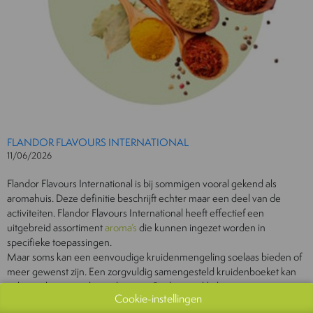
FLANDOR FLAVOURS INTERNATIONAL
11/06/2026
Flandor Flavours International is bij sommigen vooral gekend als
aromahuis. Deze definitie beschrijft echter maar een deel van de
activiteiten. Flandor Flavours International heeft effectief een
uitgebreid assortiment
aroma’s
die kunnen ingezet worden in
specifieke toepassingen.
Maar soms kan een eenvoudige kruidenmengeling soelaas bieden of
meer gewenst zijn. Een zorgvuldig samengesteld kruidenboeket kan
culinaire hoogstandjes opleveren. Bij de ontwikkeling van
Cookie-instellingen
levensmiddelen wordt vaak gestart vanuit kruidenmengelingen en is