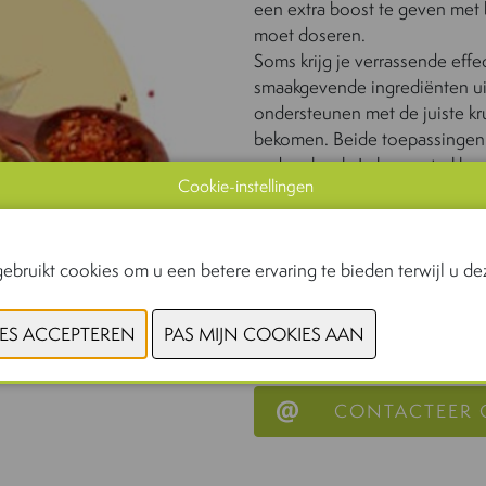
een extra boost te geven met 
moet doseren.
Soms krijg je verrassende eff
smaakgevende ingrediënten ui
ondersteunen met de juiste kr
bekomen. Beide toepassingen 
andere hoek. Je kan vertrekken
Cookie-instellingen
vertrekken vanuit een basissma
resulteren in een seasoning.
Een seasoning wordt vaak gea
aangebracht wordt op een lev
ebruikt cookies om u een betere ervaring te bieden terwijl u dez
chips. Een spicy seasoning ka
een bacon seasoning vinden i
aanbrengen op een Scandinav
CONTACTEER 