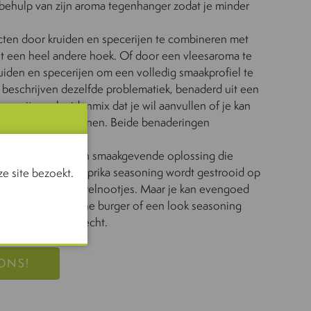
behulp van zijn aroma tegenhanger zodat je minder
ecten door kruiden en specerijen te combineren met
t een heel andere hoek. Of door een vleesaroma te
uiden en specerijen om een volledig smaakprofiel te
beschrijven dezelfde problematiek, benaderd uit een
 vanuit een kruidenmix dat je wil aanvullen of je kan
ak die je wil verfijnen. Beide benaderingen
ssocieerd met een smaakgevende oplossing die
ensmiddel. Een paprika seasoning wordt gestrooid op
e site bezoekt.
n je vinden op borrelnootjes. Maar je kan evengoed
n een veganistische burger of een look seasoning
isch groentengerecht.
ONS!