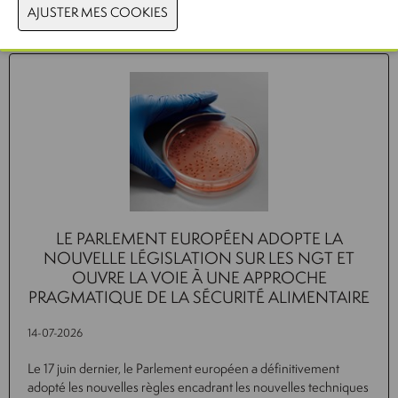
Actualités connexes
LE PARLEMENT EUROPÉEN ADOPTE LA
NOUVELLE LÉGISLATION SUR LES NGT ET
OUVRE LA VOIE À UNE APPROCHE
PRAGMATIQUE DE LA SÉCURITÉ ALIMENTAIRE
14-07-2026
Le 17 juin dernier, le Parlement européen a définitivement
adopté les nouvelles règles encadrant les nouvelles techniques