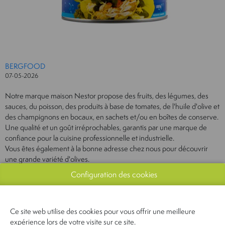
BERGFOOD
07-05-2026
Notre marque maison Nestor propose des fruits, des légumes, des
sauces, du poisson, des produits à base de tomates, de l'huile d'olive et
des champignons en bocaux, en sachets et/ou en boîtes de conserve.
Une qualité et un goût irréprochables, garantis par une marque de
confiance pour la cuisine professionnelle et industrielle.
Vous êtes également à la bonne adresse chez nous pour découvrir
une grande variété d'olives.
Configuration des cookies
CONTACTEZ-NOUS
Ce site web utilise des cookies pour vous offrir une meilleure
expérience lors de votre visite sur ce site.