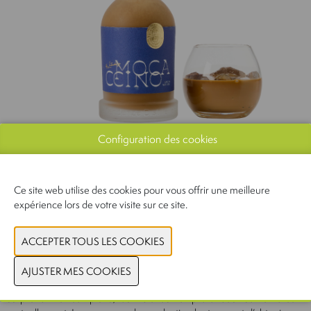
Configuration des cookies
Ce site web utilise des cookies pour vous offrir une meilleure
expérience lors de votre visite sur ce site.
Vainqueur du Tavola d’Or Premium & Pleasure
Mocaccino – Le Tendenze
Cette liqueur artisanale allie créativité et savoir-faire dans une
composition de saveurs tranchée. Elle est élaborée à partir d’oranges
siciliennes biologiques, enrichies de notes naturelles de café, de
chocolat et d’amande. Cette combinaison donne un profil gustatif
surprenant et complexe, où fraîcheur et profondeur se renforcent