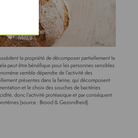
possèdent la propriété de décomposer partiellement le
Cela peut être bénéfique pour les personnes sensibles
énomène semble dépendre de l’activité des
llement présentes dans la farine, qui décomposent
mentation et le choix des souches de bactéries
acidité, donc l’activité protéasique et par conséquent
protéines (source : Brood & Gezondheid).