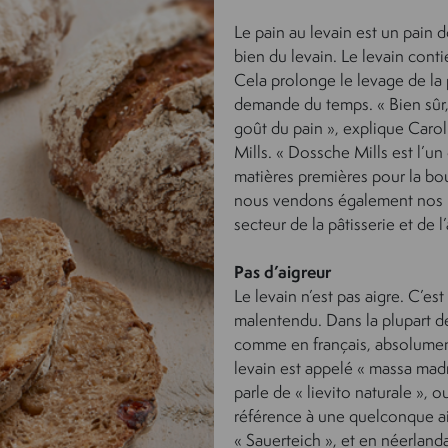
Le pain au levain est un pain d
bien du levain. Le levain conti
Cela prolonge le levage de la p
demande du temps. « Bien sûr,
goût du pain », explique Caro
Mills. «
Dossche Mills est l’un
matières premières pour la bou
nous vendons également nos pr
secteur de la pâtisserie et de l
Pas d’aigreur
Le levain n’est pas aigre. C’es
malentendu. Dans la plupart des
comme en français, absolument
levain est appelé « massa madre
parle de « lievito naturale », 
référence à une quelconque ai
« Sauerteich », et en néerlanda