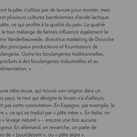
ont la pâte n’utilise pas de levure pour monter, mais
ent plusieurs cultures bactériennes d’acide lactique.
âte, ce qui profite à la qualité du pain. La qualité
 le bon mélange de farines influence également le
line Vanderbauwede, directrice marketing de Dossche
 des principaux producteurs et fournisseurs de
langerie. Outre les boulangeries traditionnelles,
oduits à des boulangeries industrielles et au
’alimentation. »
t une idée reçue, qui trouve son origine dans un
 pays, le mot qui désigne le levain n’a d’ailleurs,
 pas cette connotation. En Espagne, par exemple, le
 », ce qui se traduit par « pâte mère ». En Italie, on
ou « levage naturel » – encore une fois aucune
greur. En allemand, en revanche, on parle de
is de « (zuur)desem », ou « pâte aigre ».