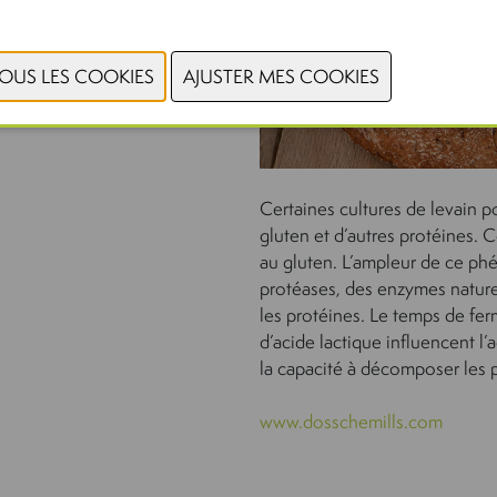
Certaines cultures de levain 
gluten et d’autres protéines. 
au gluten. L’ampleur de ce ph
protéases, des enzymes nature
les protéines. Le temps de fer
d’acide lactique influencent l’
la capacité à décomposer les 
www.dosschemills.com