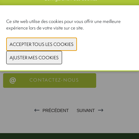
PRODUCTS AND BRANDS GROUP
22-04-2026
Ce site web utilise des cookies pour vous offrir une meilleure
expérience lors de votre visite sur ce site.
Our premium dried pasta is expertly crafted to meet the exacting
standards of both foodservice professionals and industrial partners.
Available in a wide range of shapes ,qualities and packaging. it
provides a versatile foundation for any menu—delivering consistent
quality alongside the authentic taste of Italy.
CONTACTEZ-NOUS
PRÉCÉDENT
SUIVANT